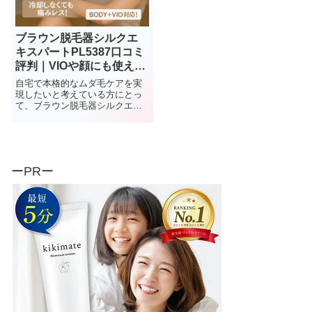
ブラウン脱毛器シルクエ
キスパートPL5387口コミ
評判｜VIOや顔にも使え
る？効果と痛みを徹底解
自宅で本格的なムダ毛ケアを実
説
現したいと考えている方にとっ
て、ブラウン脱毛器シルクエキ
スパートPro5（型番PL5387）は
注目すべき選択肢の一つです。
しかし、 「本当に効果があるの
か」 「他のモデルとはどう違う
のか」 「痛みはないのか」な
ーPRー
ど...