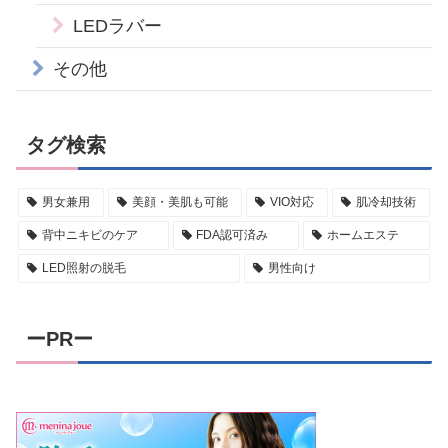
LEDラバー
その他
タグ検索
男女兼用
美顔・美肌も可能
VIO対応
肌冷却技術
背中ニキビのケア
FDA認可済み
ホームエステ
LED照射の脱毛
男性向け
ーPRー